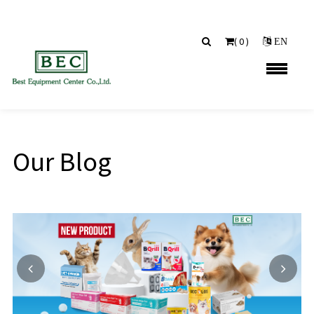
(
0
)
EN
Our Blog