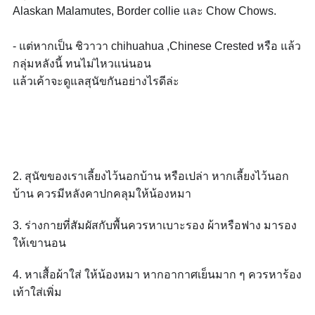
Alaskan Malamutes, Border collie และ Chow Chows.
- แต่หากเป็น ชิวาวา chihuahua ,Chinese Crested หรือ แล้ว
กลุ่มหลังนี้ ทนไม่ไหวแน่นอน
แล้วเค้าจะดูแลสุนัขกันอย่า
งไรดีล่ะ
2. สุนัขของเราเลี้ยงไว้นอกบ้า
น หรือเปล่า หากเลี้ยงไว้
นอก
บ้าน ควรมีหลังคาปกคลุมให้น้องหม
า
3. ร่างกายที่สัมผัสกับพื้นควร
หาเบาะรอง ผ้า
หรือฟาง มารอง
ให้เขานอน
4. หาเสื้อผ้าใส่ ให้น้องหมา หากอากาศเย็นมาก ๆ
ควรหาร้อง
เท้าใส่เพิ่ม