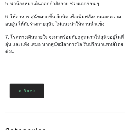
5. พาน้องหมาเดินออกกำลังกาย ช่วงแดดอ่อน ๆ
6. ให้อาหาร สุนัขมากขึ้น อีกนิด เพื่อเพิ่มพลังงาน
และความ
อบอุ่น ให้กับร่างกายสุนัข ไม่แนะนำให้
ทานน้ำแข็ง
7. โรคทางเดินหายใจ จะมาพร้อมกับฤดูหนาว
ให้สุนัขอยู่ในที่
อุ่น และแห้ง เสมอ หากสุนัข
มีอาการไอ รีบปรึกษาแพทย์โดย
ด่วน
< Back