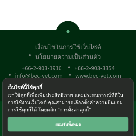
เงื่อนไขในการใช้เว็บไซต์
นโยบายความเป็นส่วนตัว
+66-2-903-1916
+66-2-903-3354
info@bec-vet.com
www.bec-vet.com
เว็บไซต์นี้ใช้คุกกี้
เราใช้คุกกี้เพื่อเพิ่มประสิทธิภาพ และประสบการณ์ที่ดีใน
การใช้งานเว็บไซต์ คุณสามารถเลือกตั้งค่าความยินยอม
การใช้คุกกี้ได้ โดยคลิก "การตั้งค่าคุกกี้"
© BEC-VET 2018 .
All rights reserved.
This site is protected by reCAPTCHA and the
Google
ยอมรับทั้งหมด
Privacy Policy
and
Terms of Service
apply.
สล็อตเว็บตรง
|
สล็อต
|
สล็อต
|
สล็อต
|
สล็อต
|
สล็อต